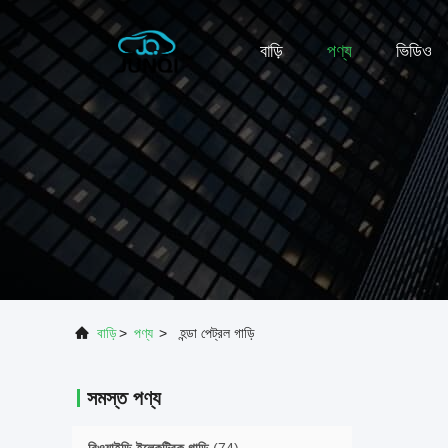
বাড়ি
পণ্য
ভিডিও
বাড়ি
>
পণ্য
>
হন্ডা পেট্রল গাড়ি
সমস্ত পণ্য