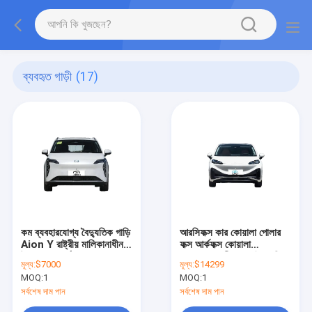
ব্যবহৃত গাড়ী
(17)
কম ব্যবহারযোগ্য বৈদ্যুতিক গাড়ি
আরসিফক্স কার কোয়ালা পোলার
Aion Y রাষ্ট্রীয় মালিকানাধীন
ফক্স আর্কফক্স কোয়ালা
উদ্যোগের সমর্থন এবং
প্রাপ্তবয়স্ক চীন নতুন বৈদ্যুতিক
মূল্য:
$7000
মূল্য:
$14299
গ্যারান্টিযুক্ত বিক্রয়োত্তর
যানবাহন
MOQ:
1
MOQ:
1
পরিষেবা সহ
সর্বশেষ দাম পান
সর্বশেষ দাম পান