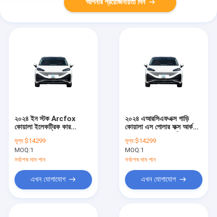
আপনার প্রয়োজনীয়তা দিন
২০২৪ ইন স্টক Arcfox
২০২৪ এআরসিএফএক্স গাড়ি
কোয়ালা ইলেকট্রিক কার
কোয়ালা এস পোলার ফক্স আর্কফক্স
Arcfox KALA EV kaloa
কোয়ালা প্রাপ্তবয়স্ক চীন নতুন
মূল্য:
$14299
মূল্য:
$14299
নতুন শক্তি যানবাহন
বৈদ্যুতিক যানবাহন বিক্রয় মূল্য
MOQ:
1
MOQ:
1
ইভি গাড়ি
সর্বশেষ দাম পান
সর্বশেষ দাম পান
এখন যোগাযোগ
এখন যোগাযোগ