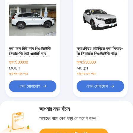
হন্ডা অল নিউ কার পিএইচইভি
স্বয়ংক্রিয় হাইব্রিড হন্ডা সিআর-
সিআর-ভি নিউ এনার্জি কার
ভি সিআরভি পিএইচইভি গাড়ি
সিআর-ভি পিএইচইভি হাইব্রিড
কিনুন বৈদ্যুতিক গাড়ি হন্ডা সিআর
মূল্য:
$30000
মূল্য:
$30000
কার
ভি জন্য 5 আসন 7 আসন
MOQ:
1
MOQ:
1
এসইউভি চীন থেকে
সর্বশেষ দাম পান
সর্বশেষ দাম পান
এখন যোগাযোগ
এখন যোগাযোগ
আপনার সময় বাঁচান
আমাদের সাথে সেরা পণ্য যোগাযোগ করুন।