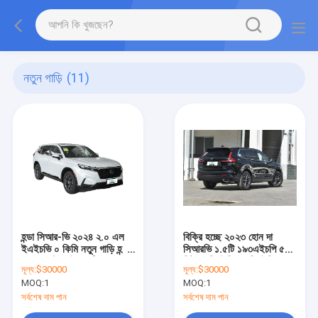
নতুন গাড়ি
(11)
হন্ডা সিআর-ভি ২০২৪ ২.০ এল
বিক্রি হচ্ছে ২০২৩ হোন দা
ইএইচভি ০ কিমি নতুন গাড়ি হন্ডা
সিআরভি ১.৫টি ১৯৩এইচপি ৫/৭
৪WD পেট্রল ইলেকট্রিক
সিট ২ডব্লিউডি এডব্লিউডি
মূল্য:
$30000
মূল্য:
$30000
হাইব্রিড এসইউভি হন্ডা সিআর-
এসইউভি পেট্রল কার হন্ডা
MOQ:
1
MOQ:
1
ভি
সিআরভি নতুন গাড়ি স্টক আছে
সর্বশেষ দাম পান
সর্বশেষ দাম পান