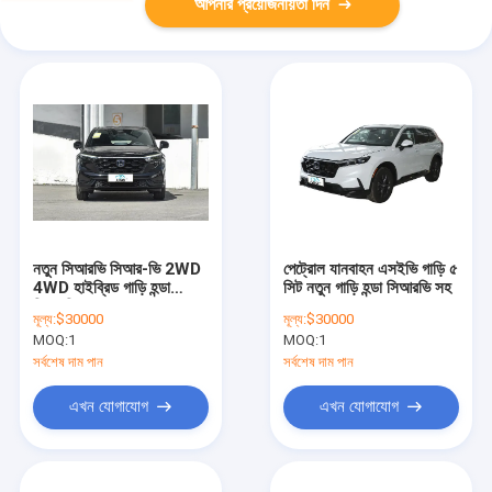
আপনার প্রয়োজনীয়তা দিন
নতুন সিআরভি সিআর-ভি 2WD
পেট্রোল যানবাহন এসইভি গাড়ি ৫
4WD হাইব্রিড গাড়ি হন্ডা
সিট নতুন গাড়ি হন্ডা সিআরভি সহ
সিআরভি জন্য
মূল্য:
$30000
মূল্য:
$30000
MOQ:
1
MOQ:
1
সর্বশেষ দাম পান
সর্বশেষ দাম পান
এখন যোগাযোগ
এখন যোগাযোগ