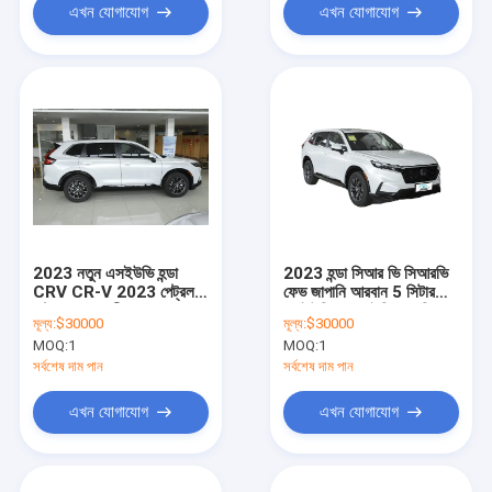
এখন যোগাযোগ
এখন যোগাযোগ
2023 নতুন এসইউভি হন্ডা
2023 হন্ডা সিআর ভি সিআরভি
CRV CR-V 2023 পেট্রল
ফেভ জাপানি আরবান 5 সিটার
পেট্রল নতুন গাড়ী 1.5T
এসইউভি হন্ডা হাইব্রিড গাড়ির
মূল্য:
$30000
মূল্য:
$30000
193Ps 5 7-সিট 0km
জন্য ব্যবহৃত
MOQ:
1
MOQ:
1
CRV নতুন গাড়ী স্টক
সর্বশেষ দাম পান
সর্বশেষ দাম পান
এখন যোগাযোগ
এখন যোগাযোগ