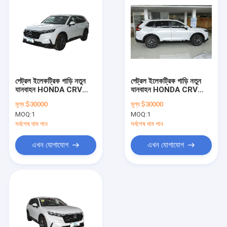
পেট্রল ইলেকট্রিক গাড়ি নতুন
পেট্রল ইলেকট্রিক গাড়ি নতুন
যানবাহন HONDA CRV
যানবাহন HONDA CRV
SUV AWD 240 TURBO
SUV AWD 240 TURBO
মূল্য:
$30000
মূল্য:
$30000
CVT চার চাকা ড্রাইভ
CVT চার চাকা ড্রাইভ
MOQ:
1
MOQ:
1
HONDA CR-V হাইব্রিড
HONDA CR-V হাইব্রিড
স্টক বিক্রয়ের জন্য
স্টক বিক্রয়ের জন্য
সর্বশেষ দাম পান
সর্বশেষ দাম পান
এখন যোগাযোগ
এখন যোগাযোগ
বাড়ি
পণ্য
ভিডিও