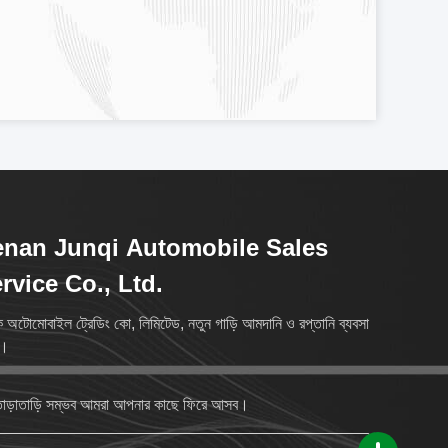
nan Junqi Automobile Sales
rvice Co., Ltd.
ি অটোমোবাইল ট্রেডিং কো, লিমিটেড, নতুন গাড়ি আমদানি ও রপ্তানি ব্যবসা
ে।
াড়াতাড়ি সম্ভব আমরা আপনার কাছে ফিরে আসব।