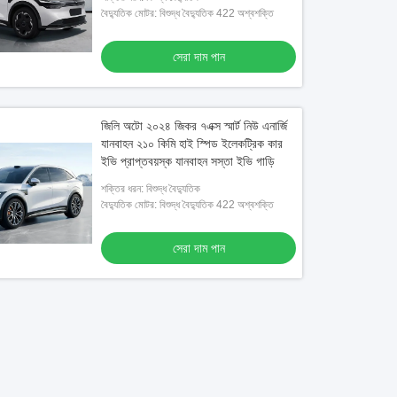
বৈদ্যুতিক মোটর: বিশুদ্ধ বৈদ্যুতিক 422 অশ্বশক্তি
সেরা দাম পান
জিলি অটো ২০২৪ জিকর ৭এক্স স্মার্ট নিউ এনার্জি
যানবাহন ২১০ কিমি হাই স্পিড ইলেকট্রিক কার
ইভি প্রাপ্তবয়স্ক যানবাহন সস্তা ইভি গাড়ি
শক্তির ধরন: বিশুদ্ধ বৈদ্যুতিক
বৈদ্যুতিক মোটর: বিশুদ্ধ বৈদ্যুতিক 422 অশ্বশক্তি
সেরা দাম পান