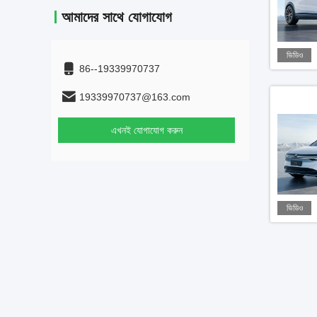
আমাদের সাথে যোগাযোগ
ভিডিও
86--19339970737
19339970737@163.com
এখনই যোগাযোগ করুন
ভিডিও