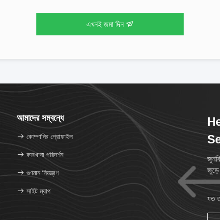
এখনই জমা দিন
আমাদের সম্বন্ধে
He
কোম্পানির প্রোফাইল
Se
কারখানা পরিদর্শন
জুনক
জুড়
গুণমান নিয়ন্ত্রণ
সাইট ম্যাপ
যত ত