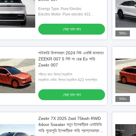
Energy Type: Pure Electric
Electric Motor: Pure electric 422
horsepower
সেরা দাম পান
ভিডিও
পাইকারি বিলাসবহুল 2024 নিউ এনার্জি যানবাহন
ZEEKR 007 5 সিট লং রেঞ্জ Ev গাড়ি
Zeekr 007
শক্তির ধরন: বিশুদ্ধ বৈদ্যুতিক
বৈদ্যুতিক মোটর: বিশুদ্ধ বৈদ্যুতিক 422 অশ্বশক্তি
সেরা দাম পান
ভিডিও
Zeekr 7X 2025 2wd 75kwh RWD
4door 5seater নতুন ইলেকট্রিক এসইউভি
গাড়ি পুরোপুরি ইলেকট্রিক গাড়ি প্রাপ্তবয়স্কদের