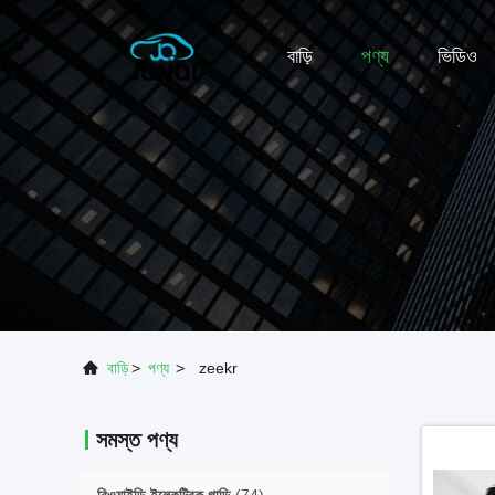
বাড়ি
পণ্য
ভিডিও
বাড়ি
>
পণ্য
>
zeekr
সমস্ত পণ্য