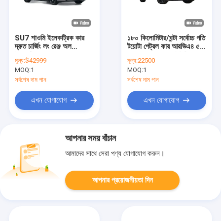
SU7 শাওমি ইলেকট্রিক কার
১৮০ কিলোমিটার/ঘন্টা সর্বোচ্চ গতি
দ্রুত চার্জিং লং রেঞ্জ অল
টয়োটা পেট্রল কার আরভিএ৪ ৫
ইলেকট্রিক সেডান 150km/h
দরজা ৫ আসনের এসইউভি
মূল্য:
$42999
মূল্য:
22500
MOQ:
1
MOQ:
1
সর্বশেষ দাম পান
সর্বশেষ দাম পান
এখন যোগাযোগ
এখন যোগাযোগ
আপনার সময় বাঁচান
আমাদের সাথে সেরা পণ্য যোগাযোগ করুন।
আপনার প্রয়োজনীয়তা দিন