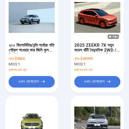
২০০ কিলোমিটার/ঘন্টা সর্বোচ্চ গতি
2025 ZEEKR 7X নতুন
পেট্রল পাওয়ার কার জিলি কুলরে
মডেল খাঁটি বৈদ্যুতিক 2WD /
বিন ইউ এল পেট্রল যানবাহন
4WD লং রেঞ্জ এসইউভি উচ্চ
মূল্য:
$9800
মূল্য:
$46999
গতি 210km / h নতুন শক্তি
MOQ:
1
MOQ:
1
যানবাহন
সর্বশেষ দাম পান
সর্বশেষ দাম পান
এখন যোগাযোগ
এখন যোগাযোগ