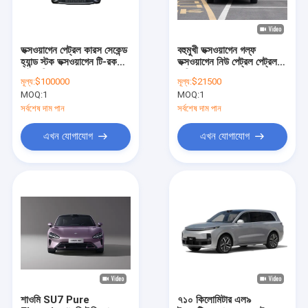
ভক্সওয়াগেন পেট্রল কারস সেকেন্ড
বহুমুখী ভক্সওয়াগেন গল্ফ
হ্যান্ড স্টক ভক্সওয়াগেন টি-রক
ভক্সওয়াগেন নিউ পেট্রল পেট্রল
পাইকারি সেরা দাম
গাড়ি
মূল্য:
$100000
মূল্য:
$21500
MOQ:
1
MOQ:
1
সর্বশেষ দাম পান
সর্বশেষ দাম পান
এখন যোগাযোগ
এখন যোগাযোগ
বাড়ি
পণ্য
ভিডিও
শাওমি SU7 Pure
৭১০ কিলোমিটার এল৯