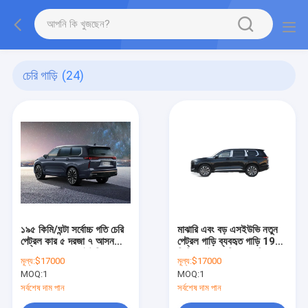
চেরি গাড়ি
(24)
১৯৫ কিমি/ঘন্টা সর্বোচ্চ গতি চেরি
মাঝারি এবং বড় এসইউভি নতুন
পেট্রল কার ৫ দরজা ৭ আসন
পেট্রল গাড়ি ব্যবহৃত গাড়ি 195
EXEED VX এসইউভি
কিমি / এইচ চেরি এক্সড ভিএক্স
মূল্য:
$17000
মূল্য:
$17000
এসইউভি
MOQ:
1
MOQ:
1
সর্বশেষ দাম পান
সর্বশেষ দাম পান