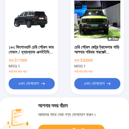
১৯২ কিলোওয়াট চেরি পেট্রল কার
চেরি পেট্রল জেটুর ট্রাভেলার গাড়ি
সেডান / হ্যাচব্যাক এক্সইইডি
আপনার পরিবার পারফেক্ট
ভিএক্স একটি হাইব্রিড মাস্টারপিস
অ্যাডভেঞ্চার যানবাহন
মূল্য:
$17000
মূল্য:
$20000
MOQ:
1
MOQ:
1
সর্বশেষ দাম পান
সর্বশেষ দাম পান
এখন যোগাযোগ
এখন যোগাযোগ
আপনার সময় বাঁচান
আমাদের সাথে সেরা পণ্য যোগাযোগ করুন।