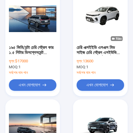
১৯৫ কিমি/ঘন্টা চেরি পেট্রল কার
চেরি এক্সইইডি এলএক্স মিড
১.৫ লিটার ডিসপ্লেসমেন্ট
সাইজ চেরি পেট্রল এসইউভি
EXEED VX একটি নতুন যুগ
180km/h সর্বোচ্চ গতি
মূল্য:
$17000
মূল্য:
13600
SUV ইঞ্জিনিয়ারিং
110hp
MOQ:
1
MOQ:
1
সর্বশেষ দাম পান
সর্বশেষ দাম পান
এখন যোগাযোগ
এখন যোগাযোগ
বাড়ি
পণ্য
ভিডিও