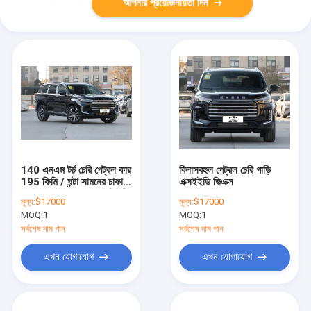
আপনার প্রয়োজনীয়তা দিন
140 এনএম টর্চ চেরি পেট্রল কার
বিলাসবহুল পেট্রল চেরি গাড়ি
195 কিমি / ঘন্টা সামনের চাকা
এক্সইইডি ভিএক্স
ড্রাইভ EXEED VX এসইউভি
মূল্য:
$17000
মূল্য:
$17000
MOQ:
1
MOQ:
1
সর্বশেষ দাম পান
সর্বশেষ দাম পান
এখন যোগাযোগ
এখন যোগাযোগ