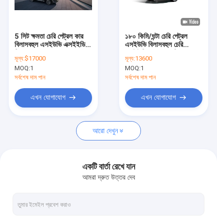
আমাদের সম্পর্কে
কারখানা ভ্রমণ
5 সিট ক্ষমতা চেরি পেট্রল কার
১৮০ কিমি/ঘন্টা চেরি পেট্রল
বিলাসবহুল এসইউভি এক্সইইডি
এসইউভি বিলাসবহুল চেরি
মান নিয়ন্ত্রণ
ভিএক্স 6.5L / 100km
এক্সইইডি এলএক্স ৫ স্পিড
মূল্য:
$17000
মূল্য:
13600
জ্বালানী দক্ষতা
ম্যানুয়াল ট্রান্সমিশন
MOQ:
1
MOQ:
1
আমাদের সাথে যোগাযোগ করুন
সর্বশেষ দাম পান
সর্বশেষ দাম পান
উদ্ধৃতির জন্য আবেদন
এখন যোগাযোগ
এখন যোগাযোগ
আরো দেখুন
বিওয়াইডি ইলেকট্রিক গাড়ি
টয়োটা গাড়ি
একটি বার্তা রেখে যান
আমরা দ্রুত উত্তর দেব
চেরি গাড়ি
লিসিয়াং ইলেকট্রিক গাড়ি