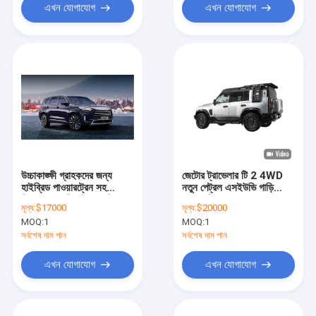
এখন যোগাযোগ
এখন যোগাযোগ
উচ্চাকাঙ্ক্ষী গ্রাহকদের জন্য
জেটোর ট্রাভেলার টি 2 4WD
হাইব্রিড পাওয়ারট্রেন সহ
নতুন পেট্রল এসইউভি গাড়ি
বিলাসবহুল চেরি পেট্রল গাড়ি
2.0L ডিসপ্লেশন
মূল্য:
$17000
মূল্য:
$20000
এসইউভি এক্সইইডি ভিএক্স
MOQ:
1
MOQ:
1
সর্বশেষ দাম পান
সর্বশেষ দাম পান
এখন যোগাযোগ
এখন যোগাযোগ