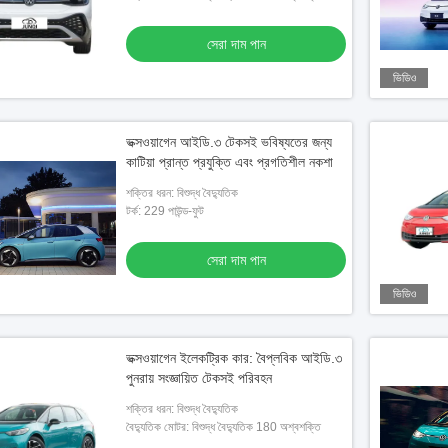
সেরা দাম পান
ভিডিও
ভক্সওয়াগেন আইডি.৩ টেকসই ভবিষ্যতের জন্য
কাটিয়া প্রান্ত প্রযুক্তি এবং প্রগতিশীল নকশা
শক্তির ধরন: বিশুদ্ধ বৈদ্যুতিক
টর্ক: 229 পাউন্ড-ফুট
সেরা দাম পান
ভিডিও
ভক্সওয়াগেন ইলেকট্রিক কার: বৈপ্লবিক আইডি.৩
পুনরায় সংজ্ঞায়িত টেকসই পরিবহন
শক্তির ধরন: বিশুদ্ধ বৈদ্যুতিক
বৈদ্যুতিক মোটর: বিশুদ্ধ বৈদ্যুতিক 180 অশ্বশক্তি