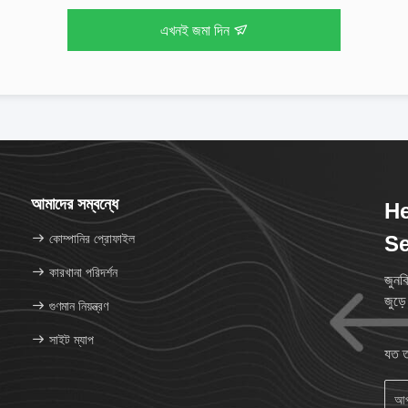
এখনই জমা দিন
আমাদের সম্বন্ধে
He
কোম্পানির প্রোফাইল
Se
কারখানা পরিদর্শন
জুনক
জুড়
গুণমান নিয়ন্ত্রণ
সাইট ম্যাপ
যত ত