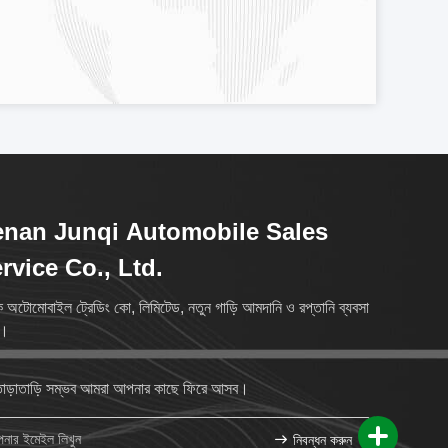
nan Junqi Automobile Sales
rvice Co., Ltd.
ি অটোমোবাইল ট্রেডিং কো, লিমিটেড, নতুন গাড়ি আমদানি ও রপ্তানি ব্যবসা
ে।
াড়াতাড়ি সম্ভব আমরা আপনার কাছে ফিরে আসব।
নিবন্ধন করুন