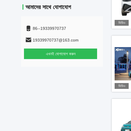
আমাদের সাথে যোগাযোগ
ভিডিও
86--19339970737
19339970737@163.com
এখনই যোগাযোগ করুন
ভিডিও