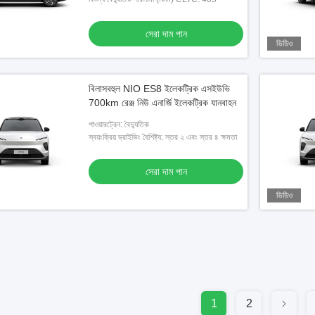
সেরা দাম পান
ভিডিও
বিলাসবহুল NIO ES8 ইলেকট্রিক এসইউভি
700km রেঞ্জ নিউ এনার্জি ইলেকট্রিক যানবাহন
পাওয়ারট্রেন: বৈদ্যুতিক
স্বয়ংক্রিয় ড্রাইভিং বৈশিষ্ট্য: স্তর ২ এবং স্তর ৪ ক্ষমতা
সেরা দাম পান
ভিডিও
1
2