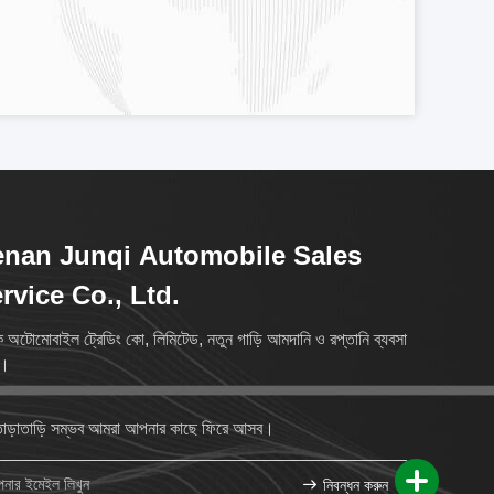
nan Junqi Automobile Sales
rvice Co., Ltd.
ি অটোমোবাইল ট্রেডিং কো, লিমিটেড, নতুন গাড়ি আমদানি ও রপ্তানি ব্যবসা
ে।
াড়াতাড়ি সম্ভব আমরা আপনার কাছে ফিরে আসব।
নিবন্ধন করুন