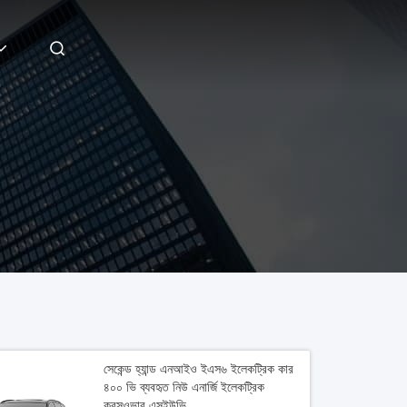
সেকেন্ড হ্যান্ড এনআইও ইএস৬ ইলেকট্রিক কার
৪০০ ভি ব্যবহৃত নিউ এনার্জি ইলেকট্রিক
ক্রসওভার এসইউভি