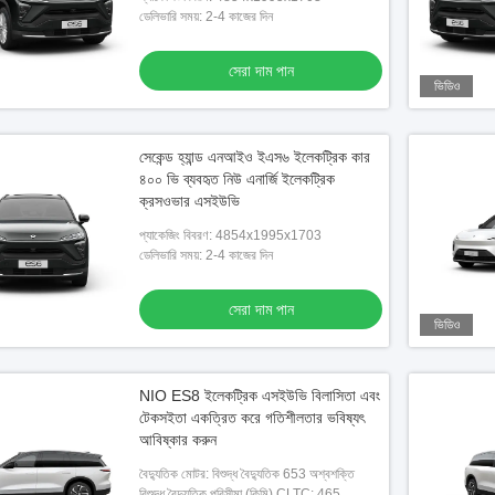
ডেলিভারি সময়: 2-4 কাজের দিন
সেরা দাম পান
ভিডিও
সেকেন্ড হ্যান্ড এনআইও ইএস৬ ইলেকট্রিক কার
৪০০ ভি ব্যবহৃত নিউ এনার্জি ইলেকট্রিক
ক্রসওভার এসইউভি
প্যাকেজিং বিবরণ: 4854x1995x1703
ডেলিভারি সময়: 2-4 কাজের দিন
সেরা দাম পান
ভিডিও
NIO ES8 ইলেকট্রিক এসইউভি বিলাসিতা এবং
টেকসইতা একত্রিত করে গতিশীলতার ভবিষ্যৎ
আবিষ্কার করুন
বৈদ্যুতিক মোটর: বিশুদ্ধ বৈদ্যুতিক 653 অশ্বশক্তি
বিশুদ্ধ বৈদ্যুতিক পরিসীমা (কিমি) CLTC: 465