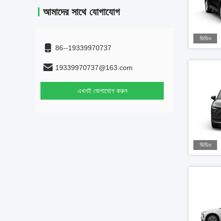
আমাদের সাথে যোগাযোগ
ভিডিও
86--19339970737
19339970737@163.com
এখনই যোগাযোগ করুন
ভিডিও