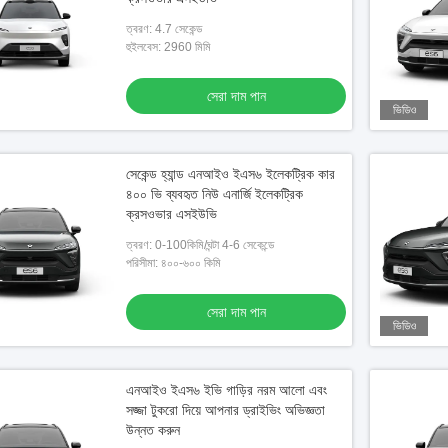
ত্বরণ: 4.7 সেকেন্ড
হুইলবেস: 2960 মিমি
সেরা দাম পান
ভিডিও
সেকেন্ড হ্যান্ড এনআইও ইএস৬ ইলেকট্রিক কার
৪০০ ভি ব্যবহৃত নিউ এনার্জি ইলেকট্রিক
ক্রসওভার এসইউভি
ত্বরণ: 0-100কিমি/ঘন্টা 4-6 সেকেন্ডে
পরিসীমা: ৪০০-৬০০ কিমি
সেরা দাম পান
ভিডিও
এনআইও ইএস৬ ইভি গাড়ির নরম আলো এবং
সজ্জা টুকরো দিয়ে আপনার ড্রাইভিং অভিজ্ঞতা
উন্নত করুন