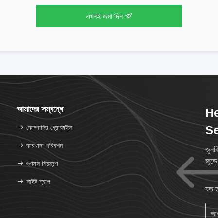
এখনই জমা দিন
আমাদের সম্বন্ধে
He
কোম্পানির প্রোফাইল
Se
কারখানা পরিদর্শন
জুনক
জুড়
গুণমান নিয়ন্ত্রণ
সাইট ম্যাপ
যত ত