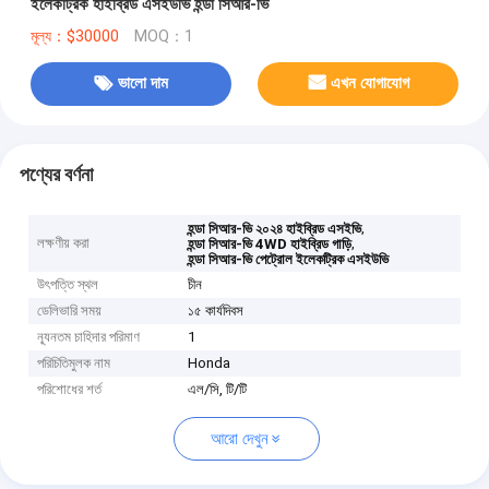
ইলেকট্রিক হাইব্রিড এসইউভি হন্ডা সিআর-ভি
মূল্য：$30000
MOQ：1
ভালো দাম
এখন যোগাযোগ
পণ্যের বর্ণনা
,
হন্ডা সিআর-ভি ২০২৪ হাইব্রিড এসইভি
লক্ষণীয় করা
,
হন্ডা সিআর-ভি 4WD হাইব্রিড গাড়ি
হন্ডা সিআর-ভি পেট্রোল ইলেকট্রিক এসইউভি
উৎপত্তি স্থল
চীন
ডেলিভারি সময়
১৫ কার্যদিবস
ন্যূনতম চাহিদার পরিমাণ
1
পরিচিতিমুলক নাম
Honda
পরিশোধের শর্ত
এল/সি, টি/টি
আরো দেখুন