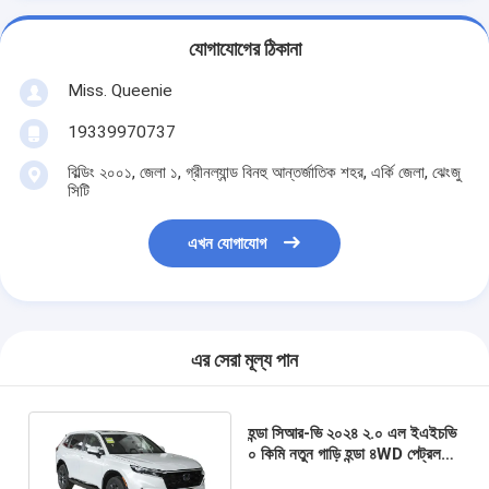
যোগাযোগের ঠিকানা
Miss. Queenie
19339970737
বিল্ডিং ২০০১, জেলা ১, গ্রীনল্যান্ড বিনহু আন্তর্জাতিক শহর, এর্কি জেলা, ঝেংজু
সিটি
এখন যোগাযোগ
এর সেরা মূল্য পান
হন্ডা সিআর-ভি ২০২৪ ২.০ এল ইএইচভি
০ কিমি নতুন গাড়ি হন্ডা ৪WD পেট্রল
ইলেকট্রিক হাইব্রিড এসইউভি হন্ডা