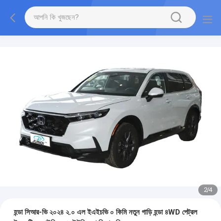
2
/
4
হন্ডা সিআর-ভি ২০২৪ ২.০ এল ইএইচভি ০ কিমি নতুন গাড়ি হন্ডা ৪WD পেট্রল