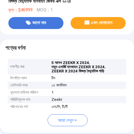
বিশুদ্ধ বৈদ্যুতিক যানবাহন জেকর এক্স ২০২৪
মূল্য：$46999
MOQ：1
ভালো দাম
এখন যোগাযোগ
পণ্যের বর্ণনা
,
5 আসন ZEEKR X 2024
লক্ষণীয় করা
,
নতুন এনার্জি যানবাহন ZEEKR X 2024
ZEEKR X 2024 বিশুদ্ধ বৈদ্যুতিক গাড়ি
উৎপত্তি স্থল
চীন
ডেলিভারি সময়
১৫ কার্যদিবস
ন্যূনতম চাহিদার পরিমাণ
1
পরিচিতিমুলক নাম
Zeekr
পরিশোধের শর্ত
এল/সি, টি/টি
আরো দেখুন