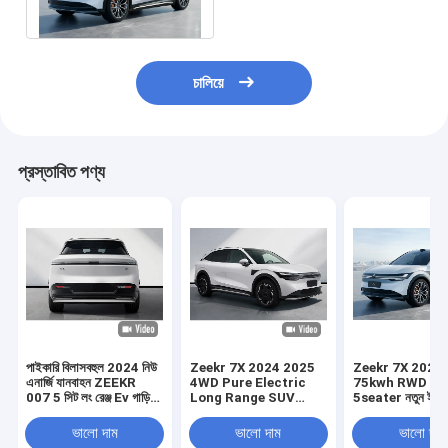
২০২৪
চালিয়ে
প্রস্তাবিত পণ্য
পাইকারি বিলাসবহুল 2024 নিউ
Zeekr 7X 2024 2025
Zeekr 7X 2025
এনার্জি যানবাহন ZEEKR
4WD Pure Electric
75kwh RWD 4d
007 5 সিট লং রেঞ্জ Ev গাড়ি
Long Range SUV
5seater নতুন ইলেক
Zeekr 007
210km/H উচ্চ গতি বাম নতুন
এসইউভি গাড়ি পুরোপুরি
মডেল Zeekr 7X নতুন গাড়ি
ইলেকট্রিক গাড়ি প্রাপ্
ভালো দাম
ভালো দাম
ভালো দাম
জন্য