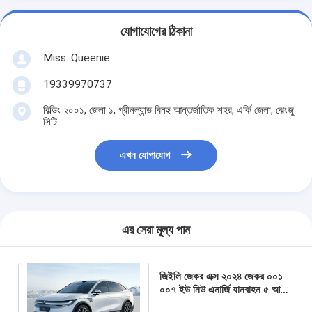
যোগাযোগের ঠিকানা
Miss. Queenie
19339970737
বিল্ডিং ২০০১, জেলা ১, গ্রীনল্যান্ড বিনহু আন্তর্জাতিক শহর, এর্কি জেলা, ঝেংজু
সিটি
এখন যোগাযোগ
এর সেরা মূল্য পান
জিইলি জেকর এক্স ২০২৪ জেকর ০০১
০০৭ ইউ নিউ এনার্জি যানবাহন ৫ আসন
বিশুদ্ধ বৈদ্যুতিক যানবাহন জেকর এক্স