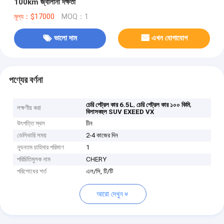
100km জ্বালানী দক্ষতা
মূল্য：$17000
MOQ：1
ভালো দাম
এখন যোগাযোগ
পণ্যের বর্ণনা
,
,
চেরি পেট্রল কার 6.5L
চেরি পেট্রল কার ১০০ কিমি
লক্ষণীয় করা
বিলাসবহুল SUV EXEED VX
উৎপত্তি স্থল
চীন
ডেলিভারি সময়
2-4 কাজের দিন
ন্যূনতম চাহিদার পরিমাণ
1
পরিচিতিমুলক নাম
CHERY
পরিশোধের শর্ত
এল/সি, টি/টি
আরো দেখুন