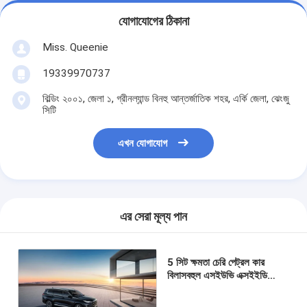
যোগাযোগের ঠিকানা
Miss. Queenie
19339970737
বিল্ডিং ২০০১, জেলা ১, গ্রীনল্যান্ড বিনহু আন্তর্জাতিক শহর, এর্কি জেলা, ঝেংজু
সিটি
এখন যোগাযোগ
এর সেরা মূল্য পান
5 সিট ক্ষমতা চেরি পেট্রল কার
বিলাসবহুল এসইউভি এক্সইইডি
ভিএক্স 6.5L / 100km জ্বালানী
দক্ষতা