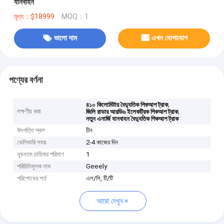
যানবাহন
মূল্য：$18999
MOQ：1
ভালো দাম
এখন যোগাযোগ
পণ্যের বর্ণনা
,
৪১০ কিলোমিটার বৈদ্যুতিক পিকআপ ট্রাক
লক্ষণীয় করা
,
জিলি রাডার আরডি৬ ইলেকট্রিক পিকআপ ট্রাক
নতুন এনার্জি যানবাহন বৈদ্যুতিক পিকআপ ট্রাক
উৎপত্তি স্থল
চীন
ডেলিভারি সময়
2-4 কাজের দিন
ন্যূনতম চাহিদার পরিমাণ
1
পরিচিতিমুলক নাম
Geeely
পরিশোধের শর্ত
এল/সি, টি/টি
আরো দেখুন