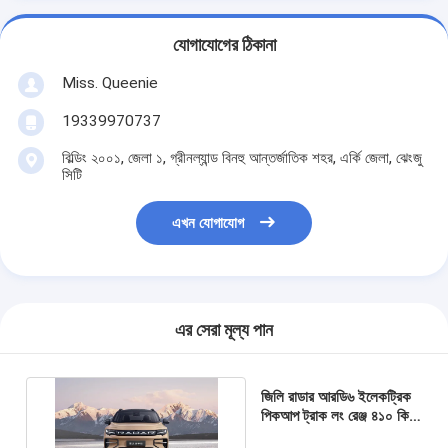
যোগাযোগের ঠিকানা
Miss. Queenie
19339970737
বিল্ডিং ২০০১, জেলা ১, গ্রীনল্যান্ড বিনহু আন্তর্জাতিক শহর, এর্কি জেলা, ঝেংজু
সিটি
এখন যোগাযোগ
এর সেরা মূল্য পান
জিলি রাডার আরডি৬ ইলেকট্রিক
পিকআপ ট্রাক লং রেঞ্জ ৪১০ কিমি
নিউ এনার্জি যানবাহন