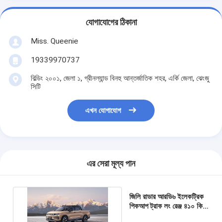
যোগাযোগের ঠিকানা
Miss. Queenie
19339970737
বিল্ডিং ২০০১, জেলা ১, গ্রীনল্যান্ড বিনহু আন্তর্জাতিক শহর, এর্কি জেলা, ঝেংজু
সিটি
এখন যোগাযোগ
এর সেরা মূল্য পান
জিলি রাডার আরডি৬ ইলেকট্রিক
পিকআপ ট্রাক লং রেঞ্জ ৪১০ কিমি
নিউ এনার্জি যানবাহন