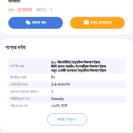
যানবাহন
মূল্য：$18999
MOQ：1
ভালো দাম
এখন যোগাযোগ
পণ্যের বর্ণনা
,
৪১০ কিলোমিটার বৈদ্যুতিক পিকআপ ট্রাক
লক্ষণীয় করা
,
জিলি রাডার আরডি৬ ইলেকট্রিক পিকআপ ট্রাক
নতুন এনার্জি যানবাহন বৈদ্যুতিক পিকআপ ট্রাক
উৎপত্তি স্থল
চীন
ডেলিভারি সময়
2-4 কাজের দিন
ন্যূনতম চাহিদার পরিমাণ
1
পরিচিতিমুলক নাম
Geeely
পরিশোধের শর্ত
এল/সি, টি/টি
আরো দেখুন