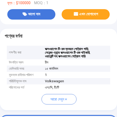
মূল্য：$100000
MOQ：1
ভালো দাম
এখন যোগাযোগ
পণ্যের বর্ণনা
,
ভক্সওয়াগেন টি-রক ব্যবহৃত পেট্রোল গাড়ি
লক্ষণীয় করা
,
সেকেন্ড-হ্যান্ড ভক্সওয়াগেন টি-রক পাইকারি
ওয়ারেন্টি সহ ভক্সওয়াগেন পেট্রোল গাড়ি
উৎপত্তি স্থল
চীন
ডেলিভারি সময়
১৫ কার্যদিবস
ন্যূনতম চাহিদার পরিমাণ
1
পরিচিতিমুলক নাম
Volkswagen
পরিশোধের শর্ত
এল/সি, টি/টি
আরো দেখুন