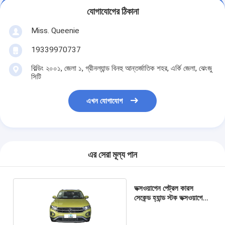
যোগাযোগের ঠিকানা
Miss. Queenie
19339970737
বিল্ডিং ২০০১, জেলা ১, গ্রীনল্যান্ড বিনহু আন্তর্জাতিক শহর, এর্কি জেলা, ঝেংজু
সিটি
এখন যোগাযোগ
এর সেরা মূল্য পান
ভক্সওয়াগেন পেট্রল কারস
সেকেন্ড হ্যান্ড স্টক ভক্সওয়াগেন
টি-রক পাইকারি সেরা দাম