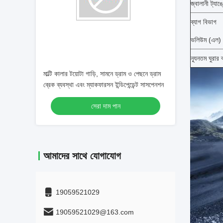
জ্বালানী ট্যা
ব্যাগ বিভাগ
ভলিউম (এল)
ন্যূনতম ঘুরার ব্
মাল্টি কালার টয়োটা গাড়ি, সামনে ড্রাম ও পেছনে ড্রাম
ব্রেক ব্যবস্থা এবং ম্যাকফারসন ইন্ডিপেন্ডেন্ট সাসপেনশন
সেরা দাম পান
আমাদের সাথে যোগাযোগ
19059521029
19059521029@163.com