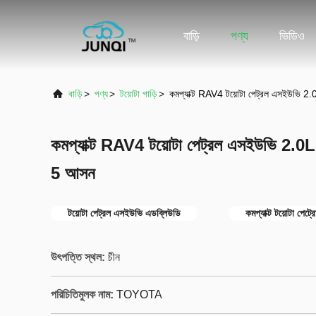
বাড়ি
পণ্য
ভিডিও
বাড়ি
>
পণ্য
>
টয়োটা গাড়ি
>
কমপ্যাক্ট RAV4 টয়োটা পেট্রল এসইউভি
কমপ্যাক্ট RAV4 টয়োটা পেট্রল এসইউভি 2
5 আসন
টয়োটা পেট্রল এসইউভি এডব্লিউডি
কমপ্যাক্ট টয়োটা পেট
উৎপত্তি স্থল:
চীন
পরিচিতিমুলক নাম:
TOYOTA