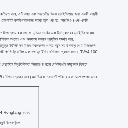
একত্রিত করে, এটি নগর এবং শহরতলির উভয় ড্রাইভিংয়ের জন্য একটি বহুমুখী
ার হেডলাইট কনফিগারেশনের দ্বারা তুলে ধরা হয়, আরভিএ-৪-কে একটি
প্যাচ করা হয়, যা দুর্দান্ত সমর্থন এবং দীর্ঘ দূরত্বের ড্রাইভিং আরাম
্মার্টফোন সংযোগ এবং অন্যান্য উন্নত প্রযুক্তি সমর্থন করে.
জযুক্ত ইউনিট সহ ইঞ্জিন বিকল্পগুলির একটি পছন্দ সহ উপলব্ধ।এই ইঞ্জিনগুলি
, একটি প্রতিক্রিয়াশীল এবং দক্ষ ড্রাইভিং অভিজ্ঞতা প্রদান করে। RVA4 100
িন স্থিতিশীলতা নিয়ন্ত্রণের মতো বৈশিষ্ট্যগুলি স্ট্যান্ডার্ড হিসাবে
ষণীয় মিশ্রণ প্রদান করে।আরভিএ ৪ শহরবাসী পরিবার এবং তরুণ পেশাদারদের
4 Rongfang ২০২৩
িজেন্ট ইলেকট্রিক...