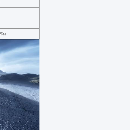
0
িটার