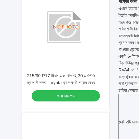
পণ্যের বর্ণনা
এখানে টয়োটা 
টয়োটা আরভিএ
পছন্দ করে।এর
শক্তিশালী কিন্
অভ্যন্তরীণভাব
প্রদান করে।ভাস
পাওয়ার ট্রেন
একটি 6-স্পিড 
কিলোমিটার প্রত
RVA4 তে নিরাপত
215/60 R17 টায়ার এবং টেকসই 30 এমপিজি
অন্তর্ভুক্ত রয
জ্বালানী দক্ষতা Tayota ভ্রমণকারী গাড়ির মধ্যে
সামগ্রিকভাবে
চাহিদা মেটাতে
সেরা দাম পান
মোট ৩টি মডে