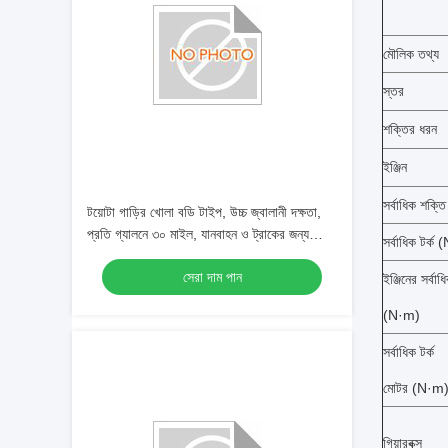
মৌলিক তথ্য
স্তর
শক্তির ধরন
ইঞ্জিন
সর্বাধিক শক্ত
টয়োটা গাড়ির খোলা বডি টাইপ, উচ্চ জ্বালানী দক্ষতা,
প্রতি গ্যালনে ৩০ মাইল, যানবাহন ও ট্রাকের জন্য
সর্বাধিক টর্ক
অ্যালুমিনিয়াম খাদ রুফ র‍্যাক
সেরা দাম পান
ইঞ্জিনের সর্বাধি
(N·m)
সর্বাধিক টর্ক
মোটর (N·m
গিয়ারবক্স