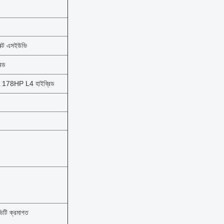
যাক্ট এসইউভি
রিড
 178HP L4 হাইব্রিড
িটি ক্রমাগত