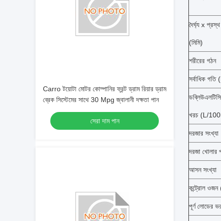
দৈর্ঘ্য x প্রস্
(মিমি)
শরীরের গঠন
সর্বাধিক গতি
Carro টয়োটা মোটর কোম্পানির ফ্রন্ট ড্রাম রিয়ার ড্রাম
ডব্লিউএলটিসি
ব্রেক সিস্টেমের সাথে 30 Mpg জ্বালানী দক্ষতা পান
খরচ (L/10
সেরা দাম পান
দরজার সংখ্যা
দরজা খোলার প
আসন সংখ্যা
কন্ট্রোল ওজন
পূর্ণ লোডের ভ