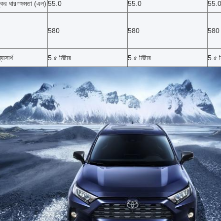
ঙ্কের ধারণক্ষমতা (এল)
55.0
55.0
55.
580
580
580
যাসার্ধ
5.৫ মিটার
5.৫ মিটার
5.৫ ম