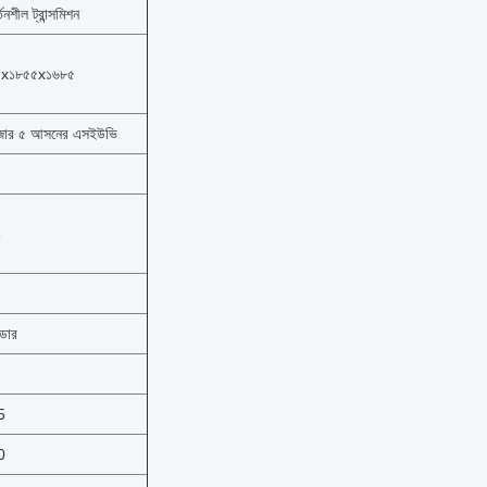
তনশীল ট্রান্সমিশন
০x১৮৫৫x১৬৮৫
জার ৫ আসনের এসইউভি
3
ডোর
5
0