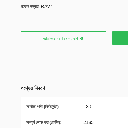
মডেল নম্বার:
RAV4
আমাদের সাথে যোগাযোগ
পণ্যের বিবরণ
সর্বোচ্চ গতি (কিমি/ঘন্টা):
180
সম্পূর্ণ লোড ভর (কেজি):
2195