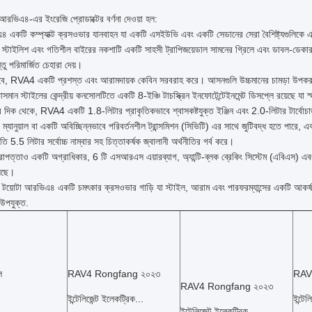
আরভিএ৪-এর ইংরেজি প্রোডাক্টের বর্ণনা দেওয়া হল:
৪ একটি কম্প্যাক্ট ক্রসওভার যানবাহন যা একটি এসইউভি এবং একটি সেডানের সেরা বৈশিষ্ট্যগুলিকে 
 স্টাইলিশ এবং গতিশীল বাইরের নকশাটি একটি সাহসী ট্রাপিজয়েডাল সামনের গ্রিলে এবং ডাবল-ডেক
তু পরিমার্জিত চেহারা দেয়।
ে, RVA4 একটি প্রশস্ত এবং আরামদায়ক কেবিন সরবরাহ করে। আসনগুলি উচ্চমানের চামড়া উপকরণ দিয়ে 
মান স্টাইলের কেন্দ্রীয় কনসোলটিতে একটি 8-ইঞ্চি টাচস্ক্রিন ইনফোটেন্টেইনমেন্ট ডিসপ্লে রয়েছে যা স
ের দিক থেকে, RVA4 একটি 1.8-লিটার প্রাকৃতিকভাবে শ্বাসকষ্টযুক্ত ইঞ্জিন এবং 2.0-লিটার টার্বোচার্
ম্যানুয়াল বা একটি অবিচ্ছিন্নভাবে পরিবর্তনশীল ট্রান্সমিশন (সিভিটি) এর সাথে জুটিবদ্ধ হতে পারে
ি 5.5 লিটার সর্বোচ্চ নাম্বার সহ চিত্তাকর্ষক জ্বালানী অর্থনীতির গর্ব করে।
্তাও একটি অগ্রাধিকার, 6 টি এসআরএস এয়ারব্যাগ, অ্যান্টি-ব্লক ব্রেকিং সিস্টেম (এবিএস) এবং বৈদ্যুত
়েছে।
, টয়োটা আরভিএ৪ একটি চমৎকার ক্রসওভার গাড়ি যা স্টাইল, আরাম এবং পারফরম্যান্সের একটি আকর্
 উপযুক্ত.
ল
RAV4 Rongfang ২০২৩
RAV
RAV4 Rongfang ২০২৩
ইন্টেলিজেন্ট ইলেকট্রিক...
ইন্টেল
ইন্টেলিজেন্ট ইলেকট্রিক...