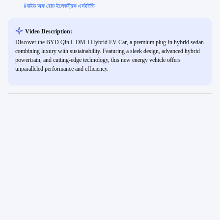
#
বাইড অফ রোড ইলেকট্রিক এসইউভি
Video Description:
Discover the BYD Qin L DM-I Hybrid EV Car, a premium plug-in hybrid sedan
combining luxury with sustainability. Featuring a sleek design, advanced hybrid
powertrain, and cutting-edge technology, this new energy vehicle offers
unparalleled performance and efficiency.