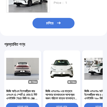
ইলেকট্রিক গাড়ি 787 অশ্বশক্তি
Price： 1
মাঝারি এবং বড় এসইউভি
চালিয়ে
প্রস্তাবিত পণ্য
জিজি আইএম ইলেকট্রিক কার
জিজি এলএস৬-এর মাধ্যমে
জিজি এলএস৬ আইএম
এলএস 6 স্পোর্ট 4 ডোর 5 সিট
আপনার যানবাহনকে আপগ্রেড
ইলেকট্রিক কার ৪ ডোর
এসইউভি 760 কিমি লং রেঞ্জ নিউ
করুন পরিবেশ বান্ধব যানবাহনের
এসইউভি ৭৬০ কিমি লং র
এনার্জি যানবাহন ইভি গাড়ি
জন্য নিখুঁত বি২বি পছন্দ
এনার্জি ইলেকট্রিক কার
প্রাপ্তবয়স্কদের জন্য
ভালো দাম
ভালো দাম
ভালো দাম