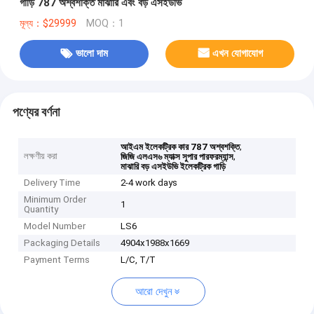
গাড়ি 787 অশ্বশক্তি মাঝারি এবং বড় এসইউভি
মূল্য：$29999
MOQ：1
ভালো দাম
এখন যোগাযোগ
পণ্যের বর্ণনা
,
আইএম ইলেকট্রিক কার 787 অশ্বশক্তি
লক্ষণীয় করা
,
জিজি এলএস৬ ম্যাক্স সুপার পারফরম্যান্স
মাঝারি বড় এসইউভি ইলেকট্রিক গাড়ি
Delivery Time
2-4 work days
Minimum Order
1
Quantity
Model Number
LS6
Packaging Details
4904x1988x1669
Payment Terms
L/C, T/T
আরো দেখুন