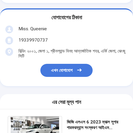
যোগাযোগের ঠিকানা
Miss. Queenie
19339970737
বিল্ডিং ২০০১, জেলা ১, গ্রীনল্যান্ড বিনহু আন্তর্জাতিক শহর, এর্কি জেলা, ঝেংজু
সিটি
এখন যোগাযোগ
এর সেরা মূল্য পান
জিজি এলএস 6 2023 ম্যাক্স সুপার
পারফরম্যান্স সংস্করণ আইএম