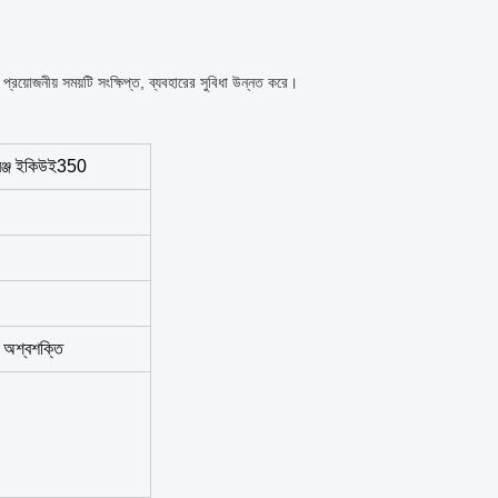
য প্রয়োজনীয় সময়টি সংক্ষিপ্ত, ব্যবহারের সুবিধা উন্নত করে।
েঞ্জ ইকিউই
350
2 অশ্বশক্তি