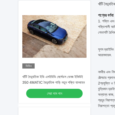
খাঁটি বৈদ্য
পণ্যের বর্ণনা
1. শক্তি এবং ক
শক্তিশালী আউট
পেডালটি রৈখিক
সুগম ড্রাইভিং
আরামদায়ক.
ভিডিও
নমনীয় এবং নির
খাঁটি বৈদ্যুতিক ইভি এসইউভি মের্সেডস বেনজ ইকিউই
টেক্সচার প্রদ
350 4MATIC বৈদ্যুতিক গাড়ি নতুন শক্তি যানবাহন
2প্রযুক্তি ও
বুদ্ধিমান ড্রা
সেরা দাম পান
অন্যান্য কাজ, 
প্রচুর নিরাপত
নিরাপত্তা প্রয