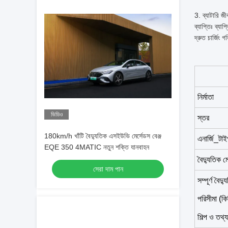
3. ব্যাটারি জী
ব্যাপ্তিঃ ব্যা
দ্রুত চার্জিং 
নির্মাতা
ভিডিও
স্তর
180km/h খাঁটি বৈদ্যুতিক এসইউভি মের্সেডস বেঞ্জ
এনার্জি_টা
EQE 350 4MATIC নতুন শক্তি যানবাহন
বৈদ্যুতিক 
সেরা দাম পান
সম্পূর্ণ বৈদ্
পরিসীমা (কি
শিল্প ও তথ্য