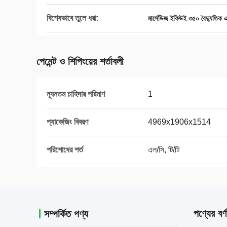
বিশেষভাবে তুলে ধরা:
মার্সেডিজ ইকিউই ৩৫০ বৈদ্যুতিক
পেমেন্ট ও শিপিংয়ের শর্তাবলী
ন্যূনতম চাহিদার পরিমাণ
1
প্যাকেজিং বিবরণ
4969x1906x1514
পরিশোধের শর্ত
এল/সি, টি/টি
পণ্যের বর্ণ
সম্পর্কিত পণ্য