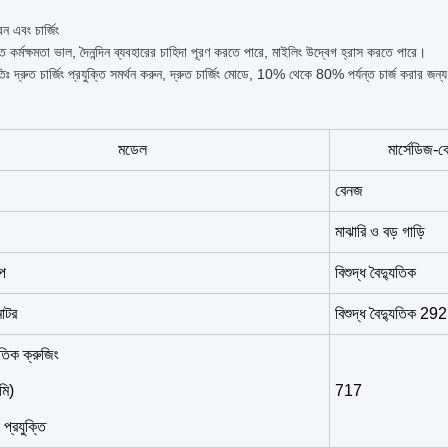
বন এবং চার্জিং
প্তি কর্মক্ষমতা ভাল, দৈনন্দিন ব্যবহারের চাহিদা পূরণ করতে পারে, মাইলিং উদ্বেগ হ্রাস করতে পারে।
গতিঃ দ্রুত চার্জিং প্রযুক্তি সমর্থন করুন, দ্রুত চার্জিং মোডে, 10% থেকে 80% পর্যন্ত চার্জ করার জন্
মডেল
মার্সেডিজ-ব
বেনজ
মাঝারি ও বড় গাড়ি
ইপ
বিশুদ্ধ বৈদ্যুতিক
মোটর
বিশুদ্ধ বৈদ্যুতিক 29
যুতিক ক্রুজিং
মি)
717
 প্রযুক্তি