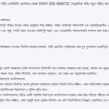
ুতিক ইভি এসইউভি মের্সেডস বেনজ ইকিউই 350 4MATIC বৈদ্যুতিক গাড়ি নতুন শক্তি যান
র্মক্ষমতা
পুট শক্তিঃ উন্নত মোটর প্রযুক্তি দিয়ে সজ্জিত, শক্তি আউটপুট শক্তিশালী এবং প্রতিক্রিয়াশীল
 এবং সূক্ষ্ম, স্পোর্ট মোডে পাওয়ার আউটপুট দ্রুত, এবং ওভারটেকিং অপারেশনগুলি সম্পাদন করা সহজ
 অভিজ্ঞতাঃ পাওয়ার সিস্টেম সমন্বয় চমৎকার, গাড়ী ড্রাইভিং প্রক্রিয়ার সময় খুব সুগমভাবে ত্বরা
্ভুল চ্যাসি সামঞ্জস্যঃ চ্যাসি সাসপেনশন সিস্টেমটি যত্ন সহকারে সামঞ্জস্য করা হয়েছে, আরাম এবং হ্য
ান করতে পারে, সঠিক স্টিয়ারিং, ভাল যানবাহন অনুসরণ, এবং সহজ এবং আনন্দদায়ক ড্রাইভিং।
 নিরাপত্তা কনফিগারেশন
ইভার সহায়তা সিস্টেমঃ অনেক বুদ্ধিমান ড্রাইভার সহায়তা সিস্টেম দিয়ে সজ্জিত, যেমন অভিযোজিত ক্রুজ কন্ট
ড্রাইভিংয়ের নিরাপত্তা ও সুবিধা বৃদ্ধি করে।
্তা কনফিগারেশনঃ গাড়ির একটি প্যাসিভ নিরাপত্তা কনফিগারেশন রয়েছে যেমন উচ্চ-শক্তির শরীরের কাঠা
ুক্তি দিয়ে সজ্জিত, যেমন অ্যান্টি-ব্লক ব্রেকিং সিস্টেম এবং বডি স্থিতিশীলতা নিয়ন্ত্রণ, ড্রাইভার এবং