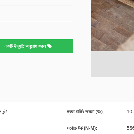
একটি উদ্ধৃতি অনুরোধ করুন
 ঘন্টা
দ্রুত চার্জিং ক্ষমতা (%):
10
সর্বোচ্চ টর্ক (N·M):
55