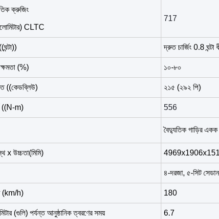
যুতিক ক্রুজিং
717
কিলোমিটার) CLTC
(ঘন্টা)
)
দ্রুত চার্জিং 0.8 ঘন্টা ধ
 ক্ষমতা (
%)
১০-৮০
্তি ((কেডব্লিউ)
২১৫ (২৯২ পি)
্গে ((N-m)
556
বৈদ্যুতিক গাড়ির একক 
রস্থ x উচ্চতা
(মিমি)
4969x1906x15
৪-দরজা, ৫-সিট সেডান
তি (km/h)
180
ার (গুলি) পর্যন্ত আনুষ্ঠানিক ত্বরণের সময়
6.7