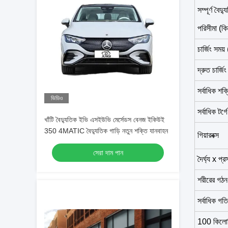
সম্পূর্ণ বৈদ্
পরিসীমা (
চার্জিং সময় (
দ্রুত চার্জিং
সর্বাধিক শক
ভিডিও
সর্বাধিক টর
খাঁটি বৈদ্যুতিক ইভি এসইউভি মের্সেডস বেনজ ইকিউই
350 4MATIC বৈদ্যুতিক গাড়ি নতুন শক্তি যানবাহন
গিয়ারবক্স
সেরা দাম পান
দৈর্ঘ্য x প্
শরীরের গঠন
সর্বাধিক গ
100 কিলোমিট