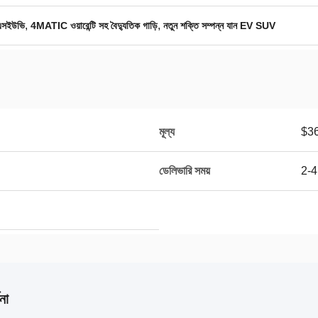
,
,
 এসইউভি
4MATIC ওয়ারেন্টি সহ বৈদ্যুতিক গাড়ি
নতুন শক্তি সম্পন্ন যান EV SUV
মূল্য
$3
ডেলিভারি সময়
2-4
না