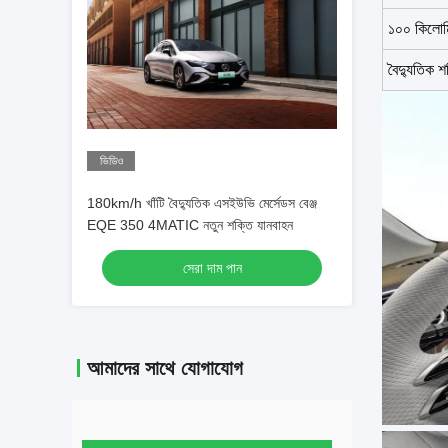
১০০ কিলোমি
বৈদ্যুতিক 
ভিডিও
180km/h খাঁটি বৈদ্যুতিক এসইউভি মের্সেডস বেঞ্জ
EQE 350 4MATIC নতুন শক্তি যানবাহন
সেরা দাম পান
আমাদের সাথে যোগাযোগ