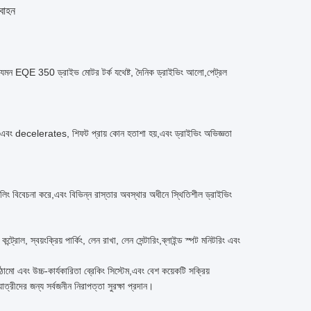
বাহন
, যেমন EQE 350 ড্রাইভ মোটর টর্ক যথেষ্ট, দৈনিক ড্রাইভিং আলো,পেট্রল
।
ন্বিত এবং decelerates, শিফট প্রায় কোন হতাশা হয়,এবং ড্রাইভিং অভিজ্ঞতা
ান্ডলিং বিবেচনা করে,এবং বিভিন্ন রাস্তার অবস্থার অধীনে স্থিতিশীল ড্রাইভিং
্রোল, স্বয়ংক্রিয় পার্কিং, লেন রাখা, লেন সেন্টারিং,ব্লাইন্ড স্পট মনিটরিং এবং
মো এবং উচ্চ-কার্যকারিতা ব্রেকিং সিস্টেম,এবং বেশ কয়েকটি সক্রিয়
 যাত্রীদের জন্য সর্বজনীন নিরাপত্তা সুরক্ষা প্রদান।