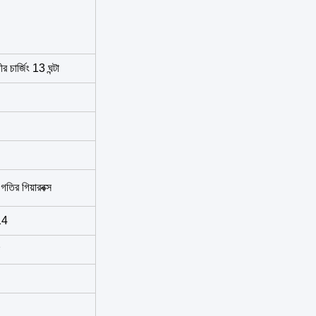
ীর চার্জিং 13 ঘন্টা
গতির গিয়ারবক্স
14