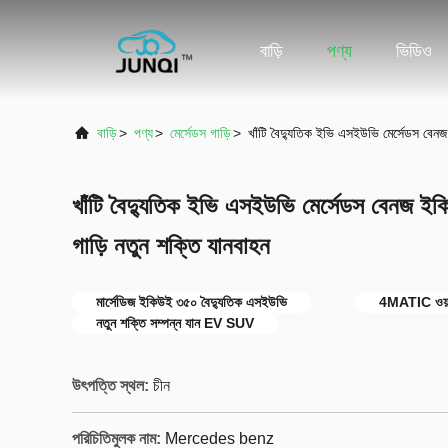
বাড়ি
পণ্য
ভিডিও
বাড়ি
>
পণ্য
>
মের্সেডস গাড়ি
>
খাঁটি বৈদ্যুতিক ইভি এসইউভি মের্সেডস বে
খাঁটি বৈদ্যুতিক ইভি এসইউভি মের্সেডস বেনজ
গাড়ি নতুন শক্তি যানবাহন
মার্সেডিজ ইকিউই ৩৫০ বৈদ্যুতিক এসইউভি
4MATIC ওয়ারে
নতুন শক্তি সম্পন্ন যান EV SUV
উৎপত্তি স্থল:
চীন
পরিচিতিমুলক নাম:
Mercedes benz