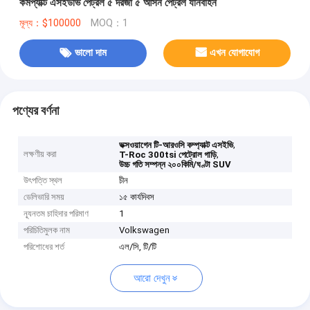
কমপ্যাক্ট এসইউভি পেট্রল ৫ দরজা ৫ আসন পেট্রল যানবাহন
মূল্য：$100000
MOQ：1
ভালো দাম
এখন যোগাযোগ
পণ্যের বর্ণনা
,
ভক্সওয়াগেন টি-আরওসি কম্প্যাক্ট এসইভি
লক্ষণীয় করা
,
T-Roc 300tsi পেট্রোল গাড়ি
উচ্চ গতি সম্পন্ন ২০০কিমি/ঘণ্টা SUV
উৎপত্তি স্থল
চীন
ডেলিভারি সময়
১৫ কার্যদিবস
ন্যূনতম চাহিদার পরিমাণ
1
পরিচিতিমুলক নাম
Volkswagen
পরিশোধের শর্ত
এল/সি, টি/টি
আরো দেখুন