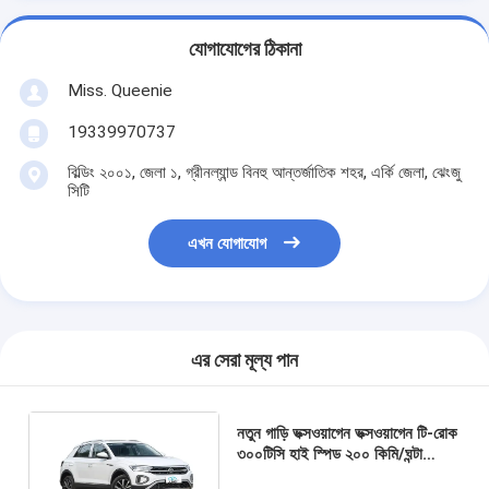
যোগাযোগের ঠিকানা
Miss. Queenie
19339970737
বিল্ডিং ২০০১, জেলা ১, গ্রীনল্যান্ড বিনহু আন্তর্জাতিক শহর, এর্কি জেলা, ঝেংজু
সিটি
এখন যোগাযোগ
এর সেরা মূল্য পান
নতুন গাড়ি ভক্সওয়াগেন ভক্সওয়াগেন টি-রোক
৩০০টিসি হাই স্পিড ২০০ কিমি/ঘন্টা
কমপ্যাক্ট এসইউভি পেট্রল ৫ দরজা ৫