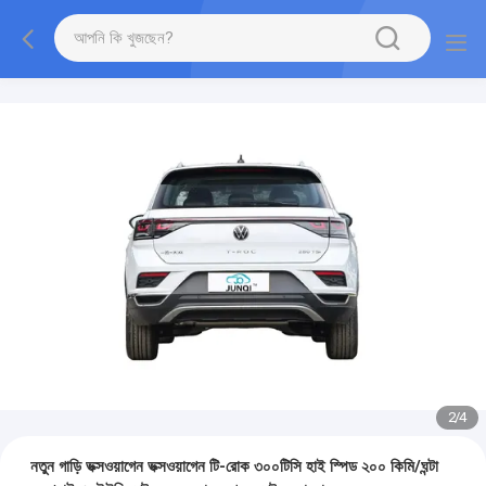
2
/
4
নতুন গাড়ি ভক্সওয়াগেন ভক্সওয়াগেন টি-রোক ৩০০টিসি হাই স্পিড ২০০ কিমি/ঘন্টা