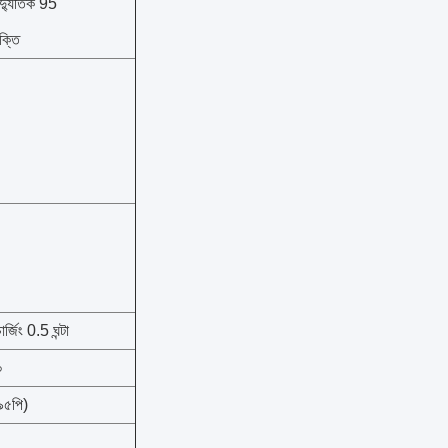
বৈদ্যুতিক 95
ক্তি
ার্জিং 0.5 ঘন্টা
০
৯৫পি)