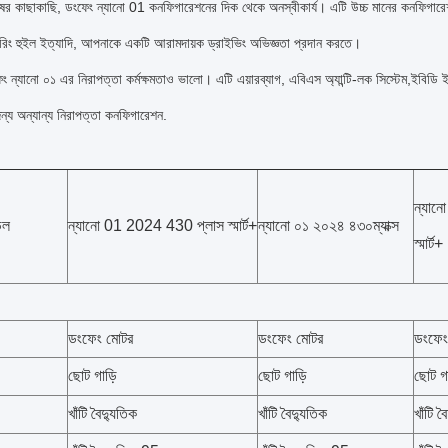
ষের কাছাকাছি, ডংফেং ন্যানো 01 কনফিগারেশনের দিক থেকে অনস্বীকার্য। এটি উচ্চ মানের কনফিগারেশন
়ারিং হুইল ইত্যাদি, আপনাকে একটি আরামদায়ক ড্রাইভিং অভিজ্ঞতা প্রদান করতে।
ং ন্যানো ০১ এর নিরাপত্তা কর্মক্ষমতাও ভালো। এটি এয়ারব্যাগ, এবিএস অ্যান্টি-লক সিস্টেম,ইবিডি 
ন্য অন্যান্য নিরাপত্তা কনফিগারেশন.
ন্যানো
েল
ন্যানো 01 2024 430 প্লাস স্মার্ট+
ন্যানো ০১ ২০২৪ ৪৩০ম্যাক্স
স্মার্ট+
ডংফেং মোটর
ডংফেং মোটর
ডংফেং
ছোট গাড়ি
ছোট গাড়ি
ছোট গা
খাঁটি বৈদ্যুতিক
খাঁটি বৈদ্যুতিক
খাঁটি ব