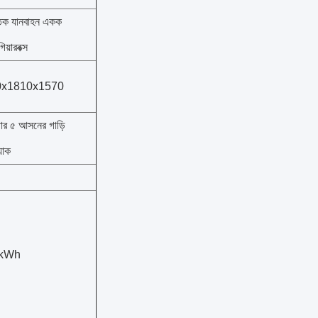
ুতিক যানবাহন একক
িয়ারবক্স
0x1810x1570
ার ৫ আসনের গাড়ি
্যাক
7kWh