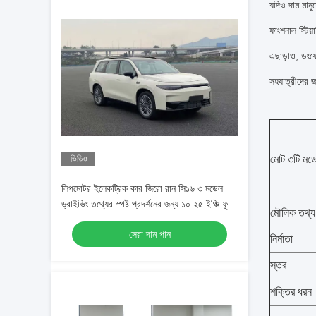
যদিও দাম মানু
ফাংশনাল স্টিয
এছাড়াও, ডংফে
সহযাত্রীদের জ
মোট ৩টি মড
ভিডিও
লিপমোটর ইলেকট্রিক কার জিরো রান সি১৬ ৩ মডেল
ড্রাইভিং তথ্যের স্পষ্ট প্রদর্শনের জন্য ১০.২৫ ইঞ্চি ফুল
মৌলিক তথ্য
এলসিডি ড্যাশবোর্ড
সেরা দাম পান
নির্মাতা
স্তর
শক্তির ধরন