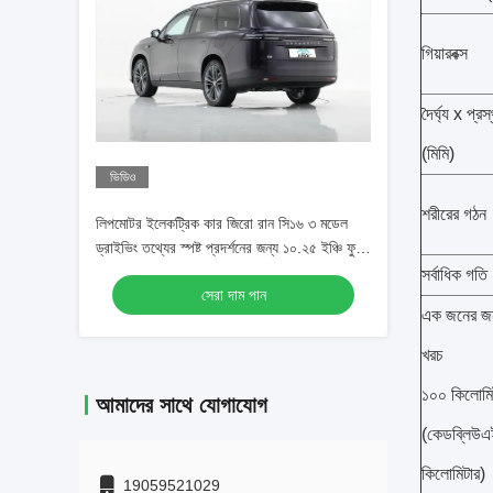
গিয়ারবক্স
দৈর্ঘ্য x প্র
(মিমি)
ভিডিও
শরীরের গঠন
লিপমোটর ইলেকট্রিক কার জিরো রান সি১৬ ৩ মডেল
ড্রাইভিং তথ্যের স্পষ্ট প্রদর্শনের জন্য ১০.২৫ ইঞ্চি ফুল
এলসিডি ড্যাশবোর্ড
সর্বাধিক গত
সেরা দাম পান
এক জনের জন্
খরচ
১০০ কিলোমি
আমাদের সাথে যোগাযোগ
(কেডব্লিউ
কিলোমিটার)
19059521029