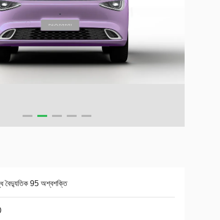
দ্ধ বৈদ্যুতিক 95 অশ্বশক্তি
0