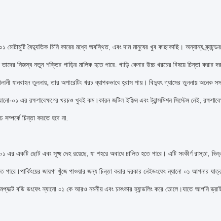
০১ মোটামুটি বৈদ্যুতিক মিনি কারের মধ্যে অবস্থিত, এবং দাম মানুষের খুব কাছাকাছি। অন্যান্য ব্র্য
তাদের নিজস্ব নতুন শক্তির গাড়ির মালিক হতে পারে. গাড়ি কেনার উচ্চ খরচের বিষয়ে চিন্তা করার 
লানী যানবাহন তুলনায়, তার অপারেটিং খরচ ব্যাপকভাবে হ্রাস পায়। বিদ্যুৎ গ্যাসের তুলনায় অনেক সস
যানো-০১ এর রক্ষণাবেক্ষণের খরচও খুবই কম।কারন জটিল ইঞ্জিন এবং ট্রান্সমিশন সিস্টেম নেই, রক্ষণ
রচ সম্পর্কে চিন্তা করতে হবে না.
০১ এর একটি ছোট এবং সূক্ষ্ম দেহ রয়েছে, যা শহরে অবাধে চালিত হতে পারে। এটি সংকীর্ণ রাস্তা, ভিড়য
ে পারে।পার্কিংয়ের জায়গা খুঁজে পাওয়ার জন্য চিন্তা করার দরকার নেইডংফেং ন্যানো ০১ আপনার য
মপ্যাক্ট বডি ডংফেং ন্যানো ০১ কে আরও নমনীয় এবং চমৎকার হ্যান্ডলিং করে তোলে।যাতে আপনি ড্রা