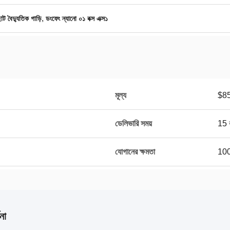
,
োট বৈদ্যুতিক গাড়ি
ডংফেং ন্যানো ০১ বক্স এক্স১
মূল্য
$8
ডেলিভারি সময়
15 ক
যোগানের ক্ষমতা
10
না