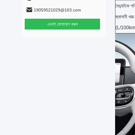
বৈদ্যুতিক শক
19059521029@163.com
জ্বালানী খরচ
এখনই যোগাযোগ করুন
(L/100km