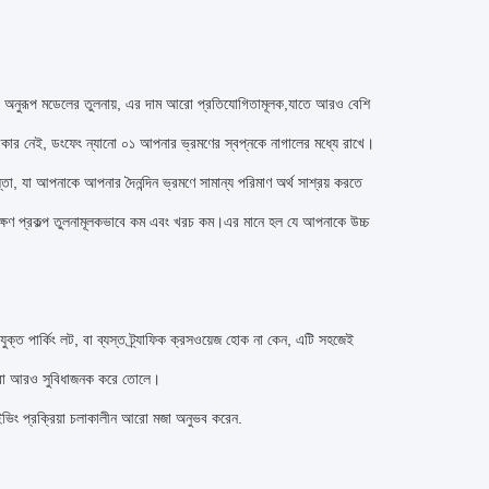
ান্ডের অনুরূপ মডেলের তুলনায়, এর দাম আরো প্রতিযোগিতামূলক,যাতে আরও বেশি
দরকার নেই, ডংফেং ন্যানো ০১ আপনার ভ্রমণের স্বপ্নকে নাগালের মধ্যে রাখে।
্তা, যা আপনাকে আপনার দৈনন্দিন ভ্রমণে সামান্য পরিমাণ অর্থ সাশ্রয় করতে
াবেক্ষণ প্রকল্প তুলনামূলকভাবে কম এবং খরচ কম।এর মানে হল যে আপনাকে উচ্চ
ুক্ত পার্কিং লট, বা ব্যস্ত ট্র্যাফিক ক্রসওয়েজ হোক না কেন, এটি সহজেই
াত্রা আরও সুবিধাজনক করে তোলে।
ইভিং প্রক্রিয়া চলাকালীন আরো মজা অনুভব করেন.