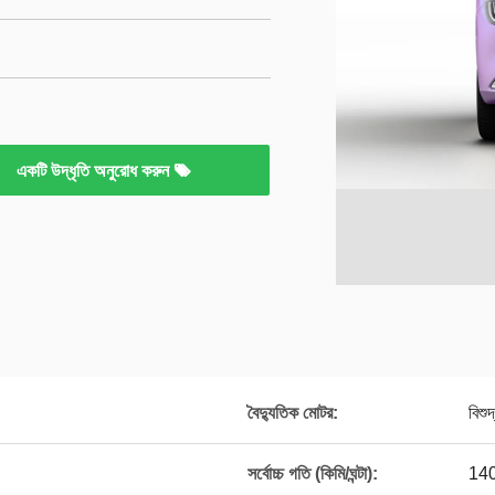
একটি উদ্ধৃতি অনুরোধ করুন
বৈদ্যুতিক মোটর:
বিশু
সর্বোচ্চ গতি (কিমি/ঘন্টা):
14