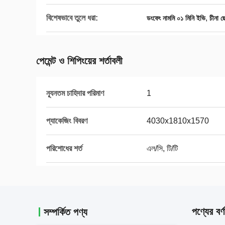
বিশেষভাবে তুলে ধরা:
,
ডংফেং নামমি ০১ মিনি ইভি
চীনা ছ
পেমেন্ট ও শিপিংয়ের শর্তাবলী
ন্যূনতম চাহিদার পরিমাণ
1
প্যাকেজিং বিবরণ
4030x1810x1570
পরিশোধের শর্ত
এল/সি, টি/টি
পণ্যের বর্ণ
সম্পর্কিত পণ্য