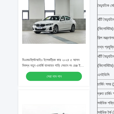
বৈদ্যুতিক ম
খাঁটি বৈদ্যুত
(কিলোমিটার)
শিল্প মন্ত্রণালয
তথ্য প্রযুক্ত
খাঁটি বৈদ্যুত
বিএমডব্লিউআই৩ ইলেকট্রিক কার ২০২৪ ৫ আসন
বিশুদ্ধ নতুন এনার্জি যানবাহন গাড়ি সেডান লং রেঞ্জ ইভি
(কিলোমিটার)
ব্যাটারি গাড়ি ই যানবাহন
এনইডিসি
সেরা দাম পান
চার্জিং সময় (ঘ
দ্রুত চার্জিং
সর্বাধিক শক্
সর্বাধিক টর্