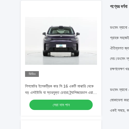
পণ্যের বর্ণনা
ডংফেং ন্যানো 
গ্রাহক সহজেই 
ঐতিহ্যগত জ্বা
দেয়।ডংফেং ন্
রক্ষণাবেক্ষণ খ
ভিডিও
লিপমোটর ইলেকট্রিক কার সি 16 একটি মাঝারি থেকে
ডংফেং ন্যানো 
বড় এসইউভি যা স্তরযুক্ত চেহারা ট্র্যাপিজয়েডাল এয়ার
ইনটেক গ্রিল এবং ছয়টি বডি রঙের বিকল্প রয়েছে
মোকাবেলা করত
সেরা দাম পান
একই সময়ে, ক