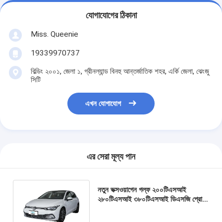
যোগাযোগের ঠিকানা
Miss. Queenie
19339970737
বিল্ডিং ২০০১, জেলা ১, গ্রীনল্যান্ড বিনহু আন্তর্জাতিক শহর, এর্কি জেলা, ঝেংজু
সিটি
এখন যোগাযোগ
এর সেরা মূল্য পান
নতুন ভক্সওয়াগেন গল্ফ ২০০টিএসআই
২৮০টিএসআই ৩৮০টিএসআই ডিএসজি প্রো
জিটিআই ২০০ কিমি/ঘন্টা ৫-দরজা হ্যাচব্যাক
পেট্রল সেডান গাড়ি ভক্সওয়াগেন গল্ফের জন্য