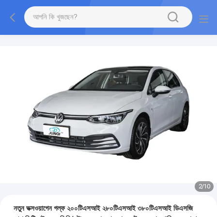
2
/
10
নতুন ভক্সওয়াগেন গল্ফ ২০০টিএসআই ২৮০টিএসআই ৩৮০টিএসআই ডিএসজি