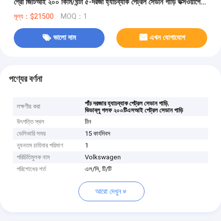
প্রো জিটিআই ২০০ কিমি/ঘন্টা ৫-দরজা হ্যাচব্যাক পেট্রল সেডান গাড়ি ভক্সওয়াগেন
গল্ফের জন্য
মূল্য：$21500
MOQ：1
ভালো দাম
এখন যোগাযোগ
পণ্যের বর্ণনা
,
পাঁচ দরজার হ্যাচব্যাক পেট্রল সেডান গাড়ি
লক্ষণীয় করা
ভিডাব্লু গলফ ২০০টিএসআই পেট্রল সেডান গাড়ি
উৎপত্তি স্থল
চীন
ডেলিভারি সময়
15 কার্যদিবস
ন্যূনতম চাহিদার পরিমাণ
1
পরিচিতিমুলক নাম
Volkswagen
পরিশোধের শর্ত
এল/সি, টি/টি
আরো দেখুন