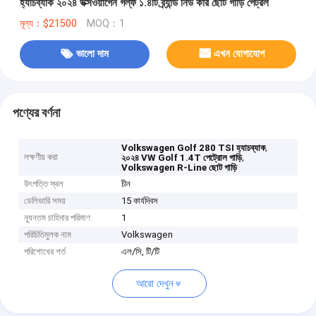
হ্যাচব্যাক ২০২৪ ভক্সওয়াগেন গল্ফ ১.৪টি ব্র্যান্ড নিউ কার ছোট গাড়ি পেট্রল
মূল্য：$21500
MOQ：1
ভালো দাম
এখন যোগাযোগ
পণ্যের বর্ণনা
,
Volkswagen Golf 280 TSI হ্যাচব্যাক
লক্ষণীয় করা
,
২০২৪ VW Golf 1.4T পেট্রোল গাড়ি
Volkswagen R-Line ছোট গাড়ি
উৎপত্তি স্থল
চীন
ডেলিভারি সময়
15 কার্যদিবস
ন্যূনতম চাহিদার পরিমাণ
1
পরিচিতিমুলক নাম
Volkswagen
পরিশোধের শর্ত
এল/সি, টি/টি
আরো দেখুন