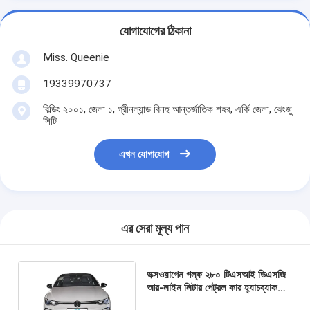
যোগাযোগের ঠিকানা
Miss. Queenie
19339970737
বিল্ডিং ২০০১, জেলা ১, গ্রীনল্যান্ড বিনহু আন্তর্জাতিক শহর, এর্কি জেলা, ঝেংজু
সিটি
এখন যোগাযোগ
এর সেরা মূল্য পান
ভক্সওয়াগেন গল্ফ ২৮০ টিএসআই ডিএসজি
আর-লাইন লিটার পেট্রল কার হ্যাচব্যাক
২০২৪ ভক্সওয়াগেন গল্ফ ১.৪টি ব্র্যান্ড নিউ