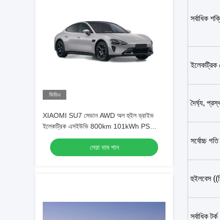
সর্বাধিক শক
ইলেকট্রিক
ভিডিও
দৈর্ঘ্য, প্র
XIAOMI SU7 সেডান AWD অল হুইল ড্রাইভ
ইলেকট্রিক এসইউভি 800km 101kWh PS
495kw/838nm R19
সর্বোচ্চ গ
সেরা দাম পান
হুইলবেস ((ম
সর্বাধিক টর