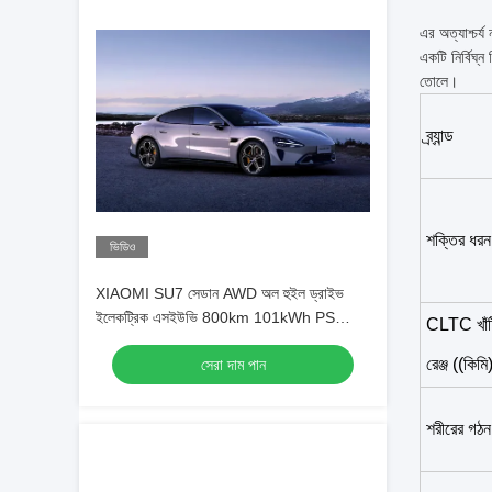
এর অত্যাশ্চর্
একটি নির্বিঘ্
তোলে।
ব্র্যান্ড
শক্তির ধরন
ভিডিও
XIAOMI SU7 সেডান AWD অল হুইল ড্রাইভ
ইলেকট্রিক এসইউভি 800km 101kWh PS
CLTC খাঁটি
495kw/838nm R19
রেঞ্জ ((কিমি
সেরা দাম পান
শরীরের গঠন