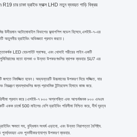
কা ড্রাইভ ম্যাক্স LHD নতুন ব্যবহৃত গাড়ি বিক্রয়
াওমির উদীয়মান অটোমোবাইল বিভাগের ফ্ল্যাগশিপ মডেল হিসেবে,এসইউ-৭-এর
 একটি অতুলনীয় ড্রাইভিং অভিজ্ঞতা প্রদান করতে।
 চিত্তাকর্ষক LED হেডলাইট স্বাক্ষর, এবং খোদাই শরীরের লাইন একটি
অ্যালুমিনিয়ামের মতো হালকা ও উন্নত উপকরণগুলির ব্যাপক ব্যবহার SU7 এর
ি জগতে নিমজ্জিত হবেন। অভ্যন্তরটি উচ্চমানের উপকরণ দিয়ে সজ্জিত, যার
এবং নিয়ন্ত্রণ ব্যবস্থাগুলির জন্য প্রাথমিক ইন্টারফেস হিসাবে কাজ করে.
 এবং পরিসীমা প্রদান করে।এসইউ-৭ ৮০০ অশ্বশক্তি এবং আশ্চর্যজনক ৮০০ এনএম
একটি একক চার্জে 500 মাইলের বেশি ড্রাইভিং পরিসীমা নিশ্চিত করে, দীর্ঘ দূরত্ব
াইভিং ক্ষমতা সহ, বুদ্ধিমান সংঘর্ষ এড়ানো, এবং উন্নত নিরাপত্তা বৈশিষ্ট্য.
পুনর্ব্যবহৃত এবং পুনর্নবীকরণযোগ্য উপকরণ ব্যবহার.