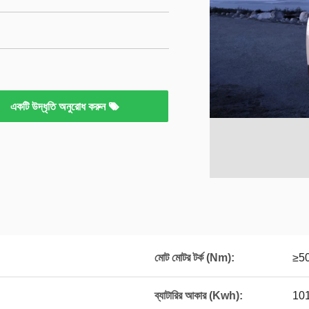
একটি উদ্ধৃতি অনুরোধ করুন
মোট মোটর টর্ক (Nm):
≥5
ব্যাটারির আকার (Kwh):
10