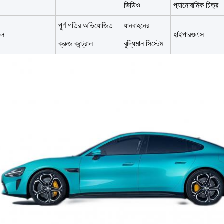
ভিডিও
প্যানোরামিক চিত্র
পূর্ণ গতির অভিযোজিত
যানবাহনের
োল
হাইপারওএস
ক্রুজ কন্ট্রোল
বুদ্ধিমান সিস্টেম