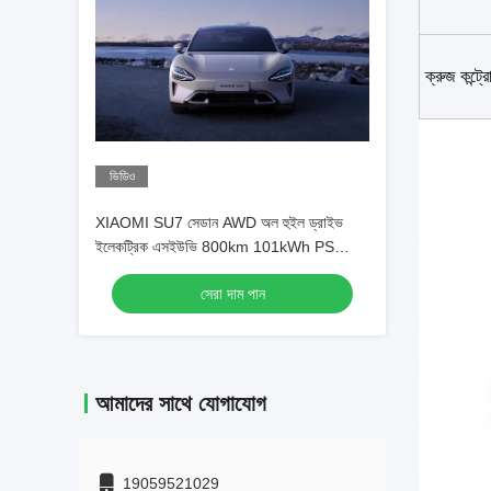
ক্রুজ কন্ট্র
ভিডিও
XIAOMI SU7 সেডান AWD অল হুইল ড্রাইভ
ইলেকট্রিক এসইউভি 800km 101kWh PS
495kw/838nm R19
সেরা দাম পান
আমাদের সাথে যোগাযোগ
19059521029