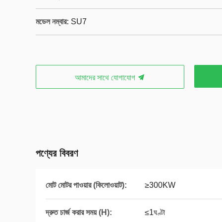
মডেল নম্বার:
SU7
আমাদের সাথে যোগাযোগ
পণ্যের বিবরণ
মোট মোটর পাওয়ার (কিলোওয়াট):
≥300KW
দ্রুত চার্জ করার সময় (H):
≤1ঘণ্টা