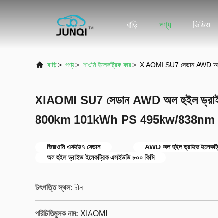
বাড়ি
পণ্য
ভিডিও
বাড়ি
>
পণ্য
>
শাওমি ইলেকট্রিক কার
>
XIAOMI SU7 সেডান AWD অল
XIAOMI SU7 সেডান AWD অল হুইল ড্রাই
800km 101kWh PS 495kw/838nm
জিয়াওমি এসইউ৭ সেডান
AWD অল হুইল ড্রাইভ ইলেকট্
অল হুইল ড্রাইভ ইলেকট্রিক এসইউভি ৮০০ কিমি
উৎপত্তি স্থল:
চীন
পরিচিতিমুলক নাম:
XIAOMI