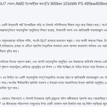
7 সেডান AWD ইলেকট্রিক কার EV 800km 101kWh PS 495kw/838nm R19 চার চা
একটি উদ্ভাবনী স্মার্ট ইলেকট্রিক গাড়ি যা টেকসই গতিশীলতার সীমানা নতুন করে নির্ধারণ করে। শ
মঞ্জস্যপূর্ণভাবে অত্যাধুনিক প্রযুক্তির মিশ্রণ রয়েছে, উদ্ভাবনী নকশা এবং ব্যতিক্রমী পারফরম্যান্স
 বায়ুসংক্রান্ত বাহ্যিক গর্বিত, শাওমি SU7 রাস্তায় মনোযোগ কমান্ড। তার সাহসী সামনের গ্রিজ,
ৃষ্টি,ভবিষ্যতের চেহারা যা এটিকে প্রচলিত বৈদ্যুতিক যানবাহন থেকে আলাদা করেকার্বন ফাইবার এবং 
ীয়তা বৃদ্ধি করে।
বিনের ভিতরে প্রবেশ করুন, এবং আপনি অত্যাধুনিক প্রযুক্তি এবং উচ্চমানের কারিগরি দক্ষতার একট
্শ পৃষ্ঠতল অন্তর্ভুক্ত,কেবিনের কেন্দ্রবিন্দু হল বিশাল ১৭ ইঞ্চি টচস্ক্রিন,যা গাড়ির উন্নত তথ্য বিনোদন 
এর ভিত্তি হল একটি অত্যাধুনিক সম্পূর্ণ বৈদ্যুতিক পাওয়ার ট্রেন যা ব্যতিক্রমী পারফরম্যান্স
ে পারে।শাওমির শীর্ষস্থানীয় ব্যাটারি গবেষণা ও উন্নয়ন দলের সহযোগিতায় উন্নত ব্যাটারি প্রযুক্তি,
চাহিদা পূরণ করে।
াড়াও নিরাপত্তা ও টেকসই উন্নয়নের প্রতি ব্র্যান্ডের অটল অঙ্গীকারকে প্রদর্শন করে।স্বয়ংক্রিয় ড্র
এর জীবনচক্র পরিবেশগত বন্ধুত্বের উপর একটি ফোকাস সঙ্গে ডিজাইন করা হয়,নির্মাণ প্রক্রিয়া জুড়ে 