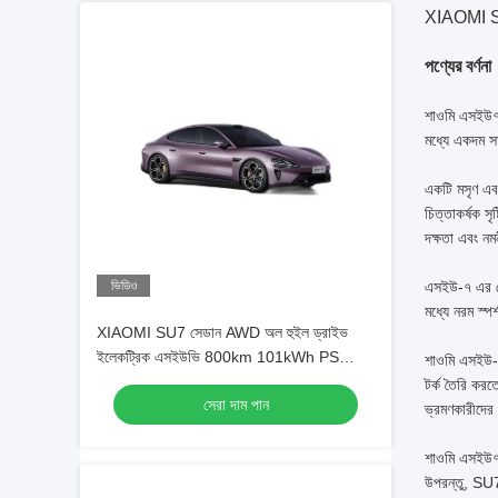
XIAOMI SU
পণ্যের বর্ণনা
শাওমি এসইউ৭ 
মধ্যে একদম সা
একটি মসৃণ এবং
চিত্তাকর্ষক স
দক্ষতা এবং নমন
ভিডিও
এসইউ-৭ এর কে
মধ্যে নরম স্পর
XIAOMI SU7 সেডান AWD অল হুইল ড্রাইভ
ইলেকট্রিক এসইউভি 800km 101kWh PS
শাওমি এসইউ-৭ 
495kw/838nm R19
টর্ক তৈরি করত
সেরা দাম পান
ভ্রমণকারীদের 
শাওমি এসইউ৭ এছ
উপরন্তু, SU7 