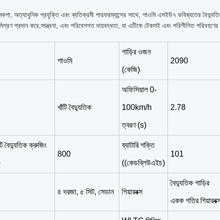
য নকশা, অত্যাধুনিক প্রযুক্তি এবং ব্যতিক্রমী পারফরম্যান্সের সাথে, শাওমি এসইউ৭ ভবিষ্যতের বৈদ্যুত
ন মিশ্রণ প্রদান করে,সান্ত্বনা, এবং পরিবেশগত দায়বদ্ধতা, যা এটিকে টেকসই এবং পরিশীলিত পরিবহণের চূ
গাড়ির ওজন
শাওমি
2090
(কেজি)
অফিসিয়াল 0-
খাঁটি বৈদ্যুতিক
100km/h
2.78
ত্বরণ (s)
 বৈদ্যুতিক ক্রুজিং
ব্যাটারি শক্তি
800
101
)
((কেডব্লিউএইচ)
বৈদ্যুতিক গাড়ির
৪ দরজা, ৫ সিট, সেডান
গিয়ারবক্স
একক গতির গিয়ারবক্