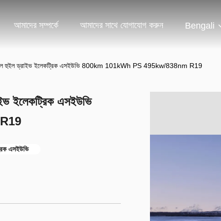
আমাদের সম্পর্কে
আমাদের সাথে যোগাযোগ করুন
Bengali
 হুইল ড্রাইভ ইলেকট্রিক এসইউভি 800km 101kWh PS 495kw/838nm R19
ভ ইলেকট্রিক এসইউভি
 R19
রিক এসইউভি