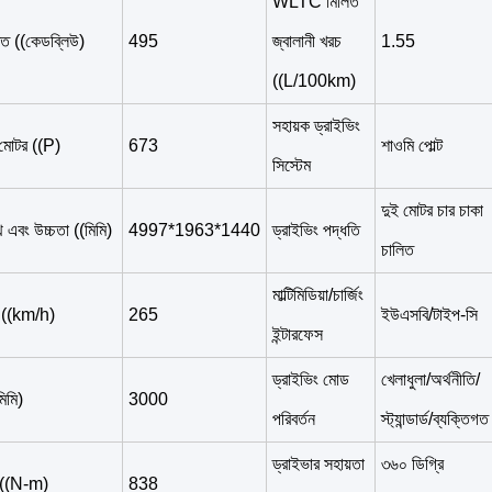
WLTC মিলিত
্তি ((কেডব্লিউ)
495
জ্বালানী খরচ
1.55
((L/100km)
সহায়ক ড্রাইভিং
 মোটর ((P)
673
শাওমি পোল্ট
সিস্টেম
দুই মোটর চার চাকা
স্থ এবং উচ্চতা ((মিমি)
4997*1963*1440
ড্রাইভিং পদ্ধতি
চালিত
মাল্টিমিডিয়া/চার্জিং
তি ((km/h)
265
ইউএসবি/টাইপ-সি
ইন্টারফেস
ড্রাইভিং মোড
খেলাধুলা/অর্থনীতি/
িমি)
3000
পরিবর্তন
স্ট্যান্ডার্ড/ব্যক্তিগত
ড্রাইভার সহায়তা
৩৬০ ডিগ্রি
্ক ((N-m)
838