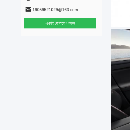
19059521029@163.com
এখনই যোগাযোগ করুন