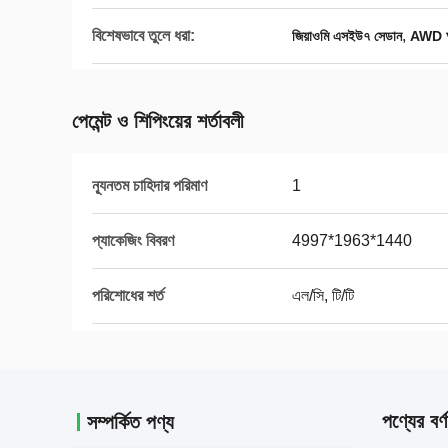
বিশেষভাবে তুলে ধরা:
,
জিয়াওমি এসইউ৭ সেডান
AWD অল
পেমেন্ট ও শিপিংয়ের শর্তাবলী
ন্যূনতম চাহিদার পরিমাণ
1
প্যাকেজিং বিবরণ
4997*1963*1440
পরিশোধের শর্ত
এল/সি, টি/টি
পণ্যের বর্ণ
সম্পর্কিত পণ্য